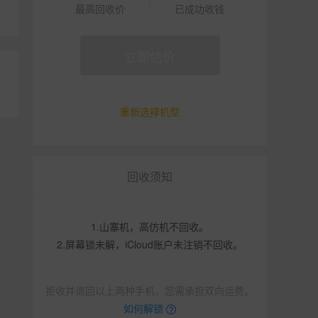
最高回收价
已成功收钱
立即估价
重新选择机型
回收须知
1.山寨机，高仿机不回收。
2.屏幕锁未解，iCloud账户未注销不回收。
拒收并退回以上两种手机，您需承担双向运费。
如何解锁