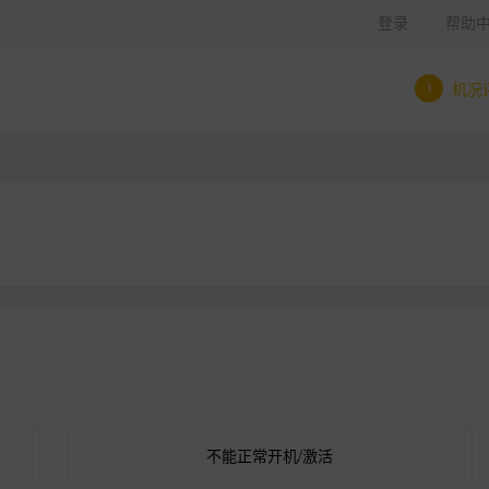
登录
帮助
1
机况
不能正常开机/激活