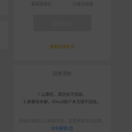
最高回收价
已成功收钱
立即估价
重新选择机型
回收须知
1.山寨机，高仿机不回收。
2.屏幕锁未解，iCloud账户未注销不回收。
拒收并退回以上两种手机，您需承担双向运费。
如何解锁