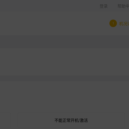
登录
帮助
1
机况
不能正常开机/激活