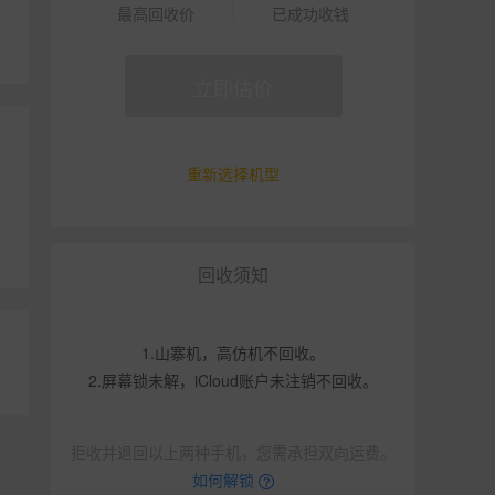
最高回收价
已成功收钱
立即估价
重新选择机型
回收须知
1.山寨机，高仿机不回收。
2.屏幕锁未解，iCloud账户未注销不回收。
拒收并退回以上两种手机，您需承担双向运费。
如何解锁